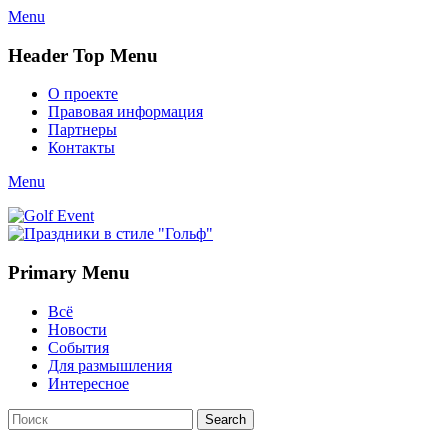
Menu
Header Top Menu
Skip
О проекте
to
Правовая информация
content
Партнеры
Контакты
Twitter
Email
YouTube
Website
Link
Menu
Golf Event
СМИ о гольфе, гольф-события, новости гольфа. Russian golf
media
Primary Menu
Skip
Всё
to
Новости
content
События
Для размышления
Интересное
Search
Search
for: