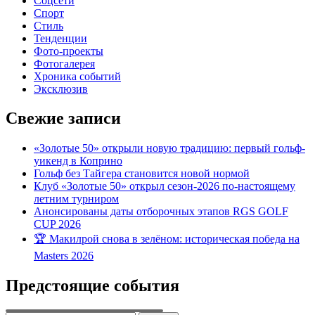
Соцсети
Спорт
Стиль
Тенденции
Фото-проекты
Фотогалерея
Хроника событий
Эксклюзив
Свежие записи
«Золотые 50» открыли новую традицию: первый гольф-
уикенд в Коприно
Гольф без Тайгера становится новой нормой
Клуб «Золотые 50» открыл сезон-2026 по-настоящему
летним турниром
Анонсированы даты отборочных этапов RGS GOLF
CUP 2026
🏆 Макилрой снова в зелёном: историческая победа на
Masters 2026
Предстоящие события