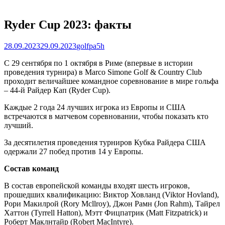
Ryder Cup 2023: факты
Posted
Author
28.09.2023
29.09.2023
golfpa5h
on
С 29 сентября по 1 октября в Риме (впервые в истории
проведения турнира) в Marco Simone Golf & Country Club
проходит величайшее командное соревнование в мире гольфа
– 44-й Райдер Кап (Ryder Cup).
Каждые 2 года 24 лучших игрока из Европы и США
встречаются в матчевом соревновании, чтобы показать кто
лучший.
За десятилетия проведения турниров Кубка Райдера США
одержали 27 побед против 14 у Европы.
Состав команд
В состав европейской команды входят шесть игроков,
прошедших квалификацию: Виктор Ховланд (Viktor Hovland),
Рори Макилрой (Rory Mcllroy), Джон Рамн (Jon Rahm), Тайрел
Хаттон (Tyrrell Hatton), Мэтт Фицпатрик (Matt Fitzpatrick) и
Роберт Маклнтайр (Robert MacIntyre).