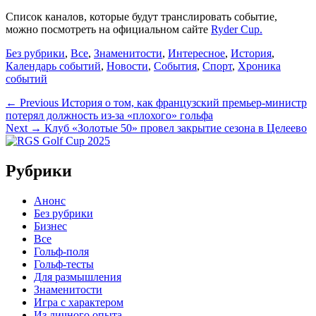
Список каналов, которые будут транслировать событие,
можно посмотреть на официальном сайте
Ryder Cup.
Categories
Без рубрики
,
Все
,
Знаменитости
,
Интересное
,
История
,
Календарь событий
,
Новости
,
События
,
Спорт
,
Хроника
событий
Навигация
Previous
← Previous
История о том, как французский премьер-министр
post:
потерял должность из-за «плохого» гольфа
по
Next
Next →
Клуб «Золотые 50» провел закрытие сезона в Целеево
записям
post:
Рубрики
Анонс
Без рубрики
Бизнес
Все
Гольф-поля
Гольф-тесты
Для размышления
Знаменитости
Игра с характером
Из личного опыта