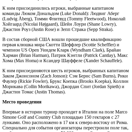
К ним присоединились игроки, выбранные капитаном
команды Люком Дональдом (Luke Donald): Людвиг Аберг
(Ludvig Åberg), Томми Флитвуд (Tommy Fleetwood), Николай
Хойгаард (Nicolai Højgaard), Шейн Лоури (Shane Lowry),
Джастин Роуз (Justin Rose) и Зепп Страка (Sepp Straka).
В состав сборной США вошли прошедшие квалификацию
первая клюшка мира Скотти Шеффлер (Scottie Scheffler) и
чемпион US Open Уиндем Кларк (Wyndham Clark), Брайан
Харман (Brian Harman), Патрик Кэнтли (Patrick Cantlay), Макс
Хома (Max Homa) и Ксандер Шауффеле (Xander Schauffele).
К ним присоединяются шесть игроков, выбранных капитаном
Заком Джонсоном (Zach Jonson): Сэм Бернс (Sam Burns), Рики
Фаулер (Rickie Fowler), Брукс Коепка (Brooks Koepka), Коллин
Морикава (Collin Morikawa), Джордан Спит (Jordan Spieth) и
Джастин Томас (Justin Thomas).
Место проведения
Впервые в истории турнир проходит в Италии на поле Marco
Simone Golf and Country Club площадью 150 гектаров с 27
лунками. Оно расположено в 17 км к северо-востоку от Рима.
Специально для события организаторы перестроили поле так,