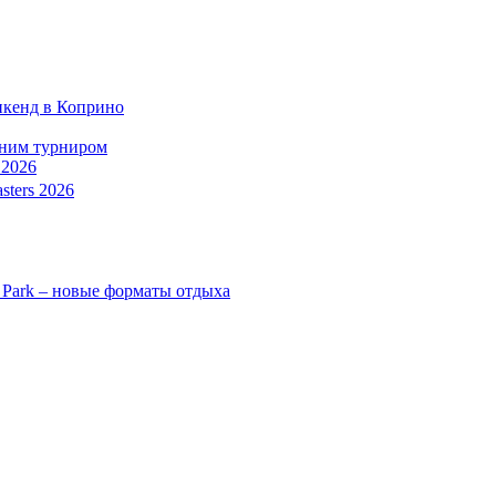
икенд в Коприно
тним турниром
 2026
sters 2026
 Park – новые форматы отдыха