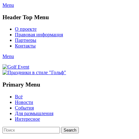
Menu
Header Top Menu
Skip
О проекте
to
Правовая информация
content
Партнеры
Контакты
Twitter
Email
YouTube
Website
Link
Menu
Golf Event
СМИ о гольфе, гольф-события, новости гольфа. Russian golf med
Primary Menu
Skip
Всё
to
Новости
content
События
Для размышления
Интересное
Search
Search
for: