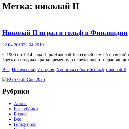
Метка:
николай II
Николай II играл в гольф в Финляндии
Posted
22.04.2019
22.04.2019
on
С 1906 по 1914 года Царь Николай II со своей семьей и свит
Здесь он получал кратковременную передышку от нарастающи
Categories
Tags
Все
,
Интересное
,
История
,
Хроника событий
гольф
,
николай II
Рубрики
Анонс
Без рубрики
Бизнес
Все
Гольф-поля