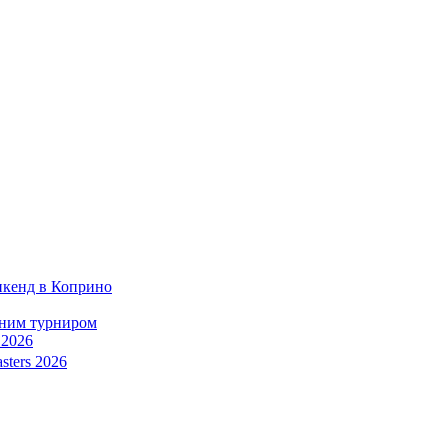
икенд в Коприно
тним турниром
 2026
sters 2026