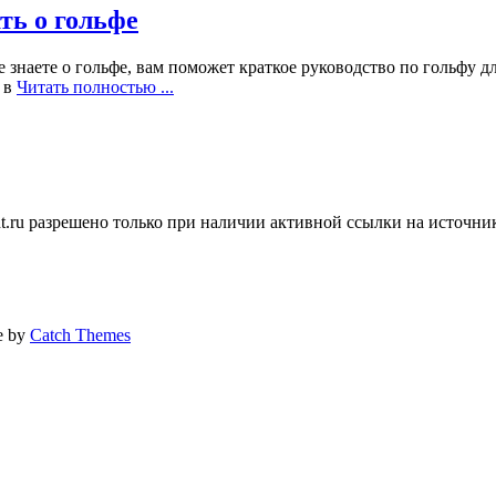
ть о гольфе
 знаете о гольфе, вам поможет краткое руководство по гольфу д
ь в
Читать полностью ...
ent.ru разрешено только при наличии активной ссылки на источни
ne by
Catch Themes