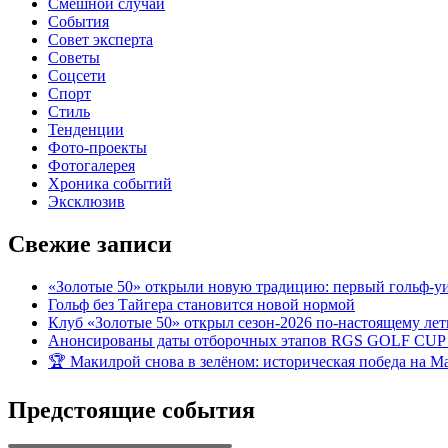
Смешной случай
События
Совет эксперта
Советы
Соцсети
Спорт
Стиль
Тенденции
Фото-проекты
Фотогалерея
Хроника событий
Эксклюзив
Свежие записи
«Золотые 50» открыли новую традицию: первый гольф-у
Гольф без Тайгера становится новой нормой
Клуб «Золотые 50» открыл сезон-2026 по-настоящему ле
Анонсированы даты отборочных этапов RGS GOLF CUP
🏆 Макилрой снова в зелёном: историческая победа на Ma
Предстоящие события