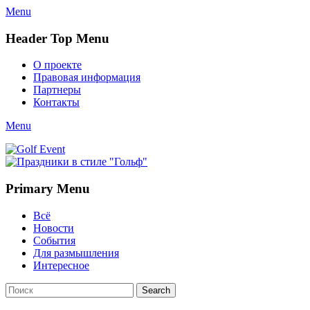
Menu
Header Top Menu
Skip
О проекте
to
Правовая информация
content
Партнеры
Контакты
Twitter
Email
YouTube
Website
Link
Menu
Golf Event
СМИ о гольфе, гольф-события, новости гольфа. Russian golf
media
Primary Menu
Skip
Всё
to
Новости
content
События
Для размышления
Интересное
Search
Search
for: