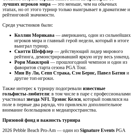
лучших игроков мира
— это меньше, чем на обычных
этапах, но от этого турнир только выигрывает в драматизме и
рейтинговой значимости.
Среди участников были:
Коллин Морикава
— американец, один из сильнейших
игроков мира и главный герой недели, который в итоге
выиграл турнир.
Скотти Шеффлер
— действующий лидер мирового
рейтинга, демонстрировавший яркую игру весь уикенд.
Рори Макилрой
— прошлогодний чемпион и один из
фаворитов старта сезона PGA Tour.
Мин Ву Ли, Сепп Страка, Сэм Бернс, Павел Батия
и
другие топ-игроки.
Также интерес к турниру подогревали
известные
гольфисты-любители
: в том числе в паре с профессионалами
участвовал
звезда NFL Трэвис Келси
, который появлялся на
поле в первые два раунда, что привлекло дополнительное
внимание болельщиков и медиапространства.
Призовой фонд и важность турнира
2026 Pebble Beach Pro-Am — один из
Signature Events
PGA