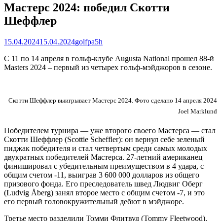
Мастерс 2024: победил Скотти
Шеффлер
Posted
Author
15.04.2024
15.04.2024
golfpa5h
on
C 11 по 14 апреля в гольф-клубе Augusta National прошел 88-й
Masters 2024 – первый из четырех гольф-мэйджоров в сезоне.
Скотти Шеффлер выигрывает Мастерс 2024. Фото сделано 14 апреля 2024
Joel Marklund
Победителем турнира — уже второго своего Мастерса — стал
Скотти Шеффлер (Scottie Scheffler): он вернул себе зеленый
пиджак победителя и стал четвертым среди самых молодых
двукратных победителей Мастерса. 27-летний американец
финишировал с убедительным преимуществом в 4 удара, с
общим счетом -11, выиграв 3 600 000 долларов из общего
призового фонда. Его преследователь швед Людвиг Оберг
(Ludvig Åberg) занял второе место с общим счетом -7, и это
его первый головокружительный дебют в мэйджоре.
Третье место разделили Томми Флитвуд (Tommy Fleetwood),