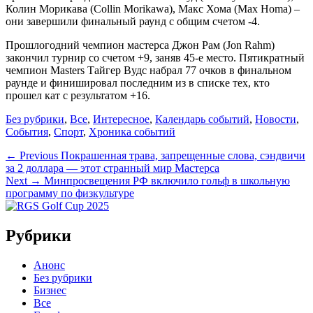
Колин Морикава (Collin Morikawa), Макс Хома (Max Homa) –
они завершили финальный раунд с общим счетом -4.
Прошлогодний чемпион мастерса Джон Рам (Jon Rahm)
закончил турнир со счетом +9, заняв 45-е место. Пятикратный
чемпион Masters Тайгер Вудс набрал 77 очков в финальном
раунде и финишировал последним из в списке тех, кто
прошел кат с результатом +16.
Categories
Без рубрики
,
Все
,
Интересное
,
Календарь событий
,
Новости
,
События
,
Спорт
,
Хроника событий
Навигация
Previous
← Previous
Покрашенная трава, запрещенные слова, сэндвичи
post:
за 2 доллара — этот странный мир Мастерса
по
Next
Next →
Минпросвещения РФ включило гольф в школьную
записям
post:
программу по физкультуре
Рубрики
Анонс
Без рубрики
Бизнес
Все