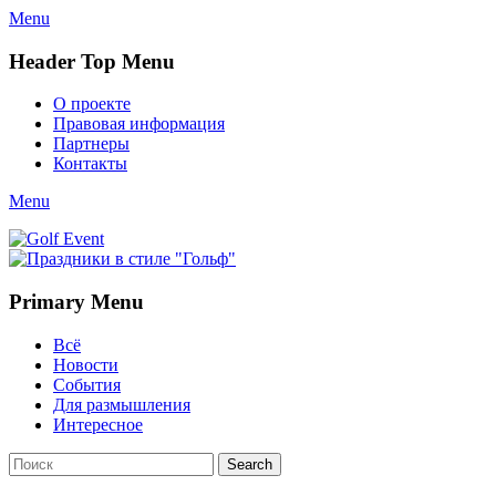
Menu
Header Top Menu
Skip
О проекте
to
Правовая информация
content
Партнеры
Контакты
Twitter
Email
YouTube
Website
Link
Menu
Golf Event
СМИ о гольфе, гольф-события, новости гольфа. Russian golf
media
Primary Menu
Skip
Всё
to
Новости
content
События
Для размышления
Интересное
Search
Search
for: