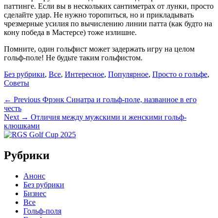
паттинге. Если вы в нескольких сантиметрах от лунки, просто
сделайте удар. Не нужно торопиться, но и прикладывать
чрезмерные усилия по вычислению линии патта (как будто на
кону победа в Мастерсе) тоже излишне.
Помните, один гольфист может задержать игру на целом
гольф-поле! Не будьте таким гольфистом.
Categories
Без рубрики
,
Все
,
Интересное
,
Популярное
,
Просто о гольфе
,
Советы
Навигация
Previous
← Previous
Фрэнк Синатра и гольф-поле, названное в его
post:
честь
по
Next
Next →
Отличия между мужскими и женскими гольф-
записям
post:
клюшками
Рубрики
Анонс
Без рубрики
Бизнес
Все
Гольф-поля