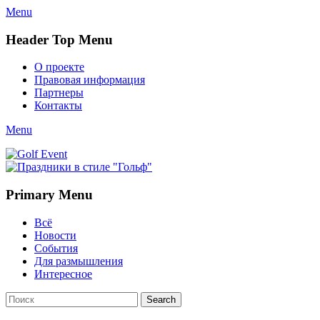
Menu
Header Top Menu
Skip
О проекте
to
Правовая информация
content
Партнеры
Контакты
Twitter
Email
YouTube
Website
Link
Menu
Golf Event
СМИ о гольфе, гольф-события, новости гольфа. Russian golf
media
Primary Menu
Skip
Всё
to
Новости
content
События
Для размышления
Интересное
Search
Search
for: