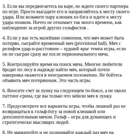
3. Если вы передвигаетесь на каре, не ждите своего партнера
по игре. Просто высадите его и направляйтесь к месту своего
удара. Или возьмите пару клюшек из бэга и идите к месту
удара пешком. Ничто не отнимает так много времени, как
наблюдение за игрой других гольфистов .
4. Если у вас есть малейшие сомнения, что мяч может быть
потерян, сыграйте временный мяч (provisional ball). Мяч с
релифом удар-и-расстояние – худший враг темпа игры, если
он не сыгран сразу же после первоначального мяча.
5. Контролируйте время на поиск мяча. Многие любители
бродят по лесу в надежде найти мяч, который почти
наверняка окажется в неиграемом положении. Не бойтесь
объявить мяч потерянным. Это часть игры.
6. Вносите счет за лунку на следующем ти-боксе, а не около
паттинг-грина, где вы только что забили мяч в лунку.
7. Предусмотрите все варианты игры, чтобы лишний раз не
возвращаться к гольф-бэгу за новой клюшкой или
дополнительным мячом. Гольф – игра для думающих и
стратегически мыслящих людей.
8. Не маркируйте и не поднимайте каждый раз мяч на