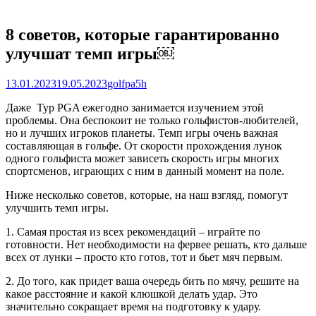
8 советов, которые гарантированно
улучшат темп игры￼
Posted
Author
13.01.2023
19.05.2023
golfpa5h
on
Даже Тур PGA ежегодно занимается изучением этой
проблемы. Она беспокоит не только гольфистов-любителей,
но и лучших игроков планеты. Темп игры очень важная
составляющая в гольфе. От скорости прохождения лунок
одного гольфиста может зависеть скорость игры многих
спортсменов, играющих с ним в данный момент на поле.
Ниже несколько советов, которые, на наш взгляд, помогут
улучшить темп игры.
1. Самая простая из всех рекомендаций – играйте по
готовности. Нет необходимости на фервее решать, кто дальше
всех от лунки – просто кто готов, тот и бьет мяч первым.
2. До того, как придет ваша очередь бить по мячу, решите на
какое расстояние и какой клюшкой делать удар. Это
значительно сокращает время на подготовку к удару.