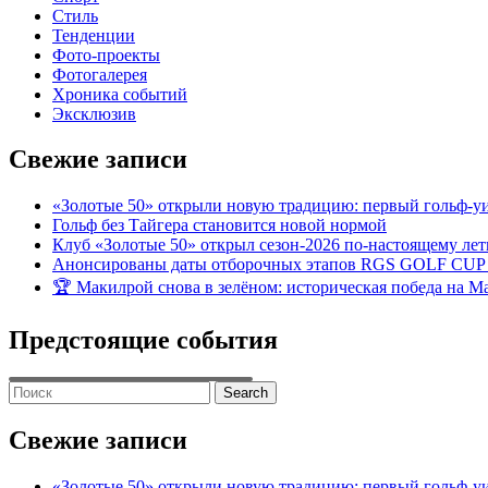
Стиль
Тенденции
Фото-проекты
Фотогалерея
Хроника событий
Эксклюзив
Свежие записи
«Золотые 50» открыли новую традицию: первый гольф-у
Гольф без Тайгера становится новой нормой
Клуб «Золотые 50» открыл сезон-2026 по-настоящему ле
Анонсированы даты отборочных этапов RGS GOLF CUP
🏆 Макилрой снова в зелёном: историческая победа на Ma
Предстоящие события
Search
for:
Свежие записи
«Золотые 50» открыли новую традицию: первый гольф-у