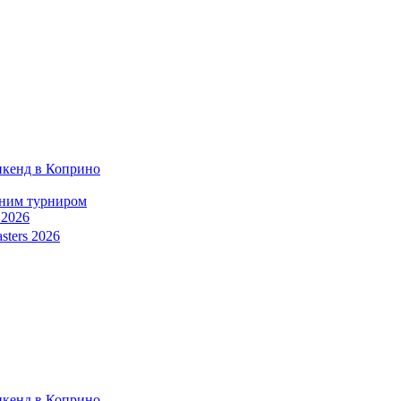
икенд в Коприно
тним турниром
 2026
sters 2026
икенд в Коприно