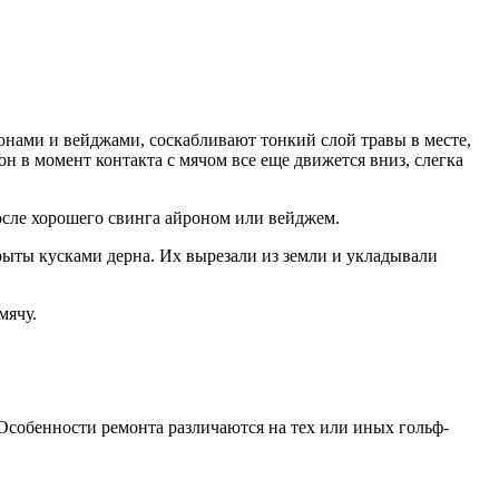
онами и вейджами, соскабливают тонкий слой травы в месте,
он в момент контакта с мячом все еще движется вниз, слегка
осле хорошего свинга айроном или вейджем.
крыты кусками дерна. Их вырезали из земли и укладывали
мячу.
 Особенности ремонта различаются на тех или иных гольф-