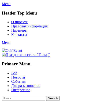
Menu
Header Top Menu
Skip
О проекте
to
Правовая информация
content
Партнеры
Контакты
Twitter
Email
YouTube
Website
Link
Menu
Golf Event
СМИ о гольфе, гольф-события, новости гольфа. Russian golf med
Primary Menu
Skip
Всё
to
Новости
content
События
Для размышления
Интересное
Search
Search
for: