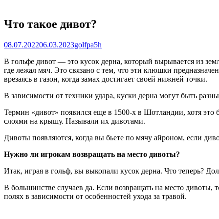
Что такое дивот?
Posted
Author
08.07.2022
06.03.2023
golfpa5h
on
В гольфе дивот — это кусок дерна, который вырывается из зем
где лежал мяч. Это связано с тем, что эти клюшки предназначе
врезаясь в газон, когда замах достигает своей нижней точки.
В зависимости от техники удара, куски дерна могут быть разн
Термин «дивот» появился еще в 1500-х в Шотландии, хотя это 
слоями на крышу. Называли их дивотами.
Дивоты появляются, когда вы бьете по мячу айроном, если дивот
Нужно ли игрокам возвращать на место дивоты?
Итак, играя в гольф, вы выкопали кусок дерна. Что теперь? До
В большинстве случаев да. Если возвращать на место дивоты, 
полях в зависимости от особенностей ухода за травой.