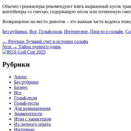
Обычно гринкиперы рекомендуют взять вырванный кусок травы,
контейнеры со смесью, содержащую песок или почвенную смесь,
Возвращение на место дивотов – это важная часть кодекса пове
Categories
Без рубрики
,
Все
,
Гольф-поля
,
Интересное
,
Просто о гольфе
,
Со
Навигация
Previous
← Previous
Лучший счет в истории гольфа
Next
post:
Next →
Тайна лунного удара
по
post:
записям
Рубрики
Анонс
Без рубрики
Бизнес
Все
Гольф-поля
Гольф-тесты
Для размышления
Знаменитости
Игра с характером
Из личного опыта
Интервью