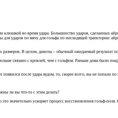
ли клюшкой во время удара. Большинство ударов, сделанных айр
ны для ударов по мячу для гольфа по нисходящей траектории: айр
ых размеров. В целом, дивоты – обычный ожидаемый результат п
больше связано с кровлей, чем с гольфом. Раньше дома были по
 появился после удара вудом, то, скорее всего, вы не попали по 
лжны ли вы что-то с этим делать?
то это значительно ускоряет процесс восстановления гольф-поля.