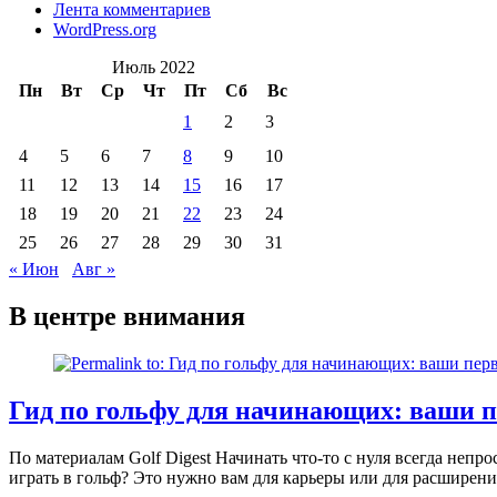
Лента комментариев
WordPress.org
Июль 2022
Пн
Вт
Ср
Чт
Пт
Сб
Вс
1
2
3
4
5
6
7
8
9
10
11
12
13
14
15
16
17
18
19
20
21
22
23
24
25
26
27
28
29
30
31
« Июн
Авг »
В центре внимания
Гид по гольфу для начинающих: ваши п
По материалам Golf Digest Начинать что-то с нуля всегда непр
играть в гольф? Это нужно вам для карьеры или для расширен