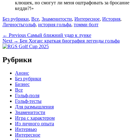
клюшек, но смогут ли меня оштрафовать за бросание
кедди?!»
Categories
Без рубрики
,
Все
,
Знаменитости
,
Интересное
,
История
,
Tags
Личность
гольф
,
история гольфа
,
томми болт
Навигация
Previous
← Previous
Самый ближний удар к лунке
Next
post:
Next →
Бен Хоган: краткая биография легенды гольфа
по
post:
записям
Рубрики
Анонс
Без рубрики
Бизнес
Все
Гольф-поля
Гольф-тесты
Для размышления
Знаменитости
Игра с характером
Из личного опыта
Интервью
Интересное