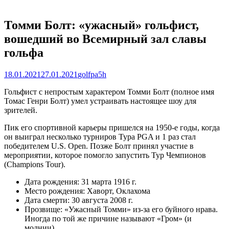
Томми Болт: «ужасный» гольфист,
вошедший во Всемирный зал славы
гольфа
Posted
Author
18.01.2021
27.01.2021
golfpa5h
on
Гольфист с непростым характером Томми Болт (полное имя
Томас Генри Болт) умел устраивать настоящее шоу для
зрителей.
Пик его спортивной карьеры пришелся на 1950-е годы, когда
он выиграл несколько турниров Тура PGA и 1 раз стал
победителем U.S. Open. Позже Болт принял участие в
мероприятии, которое помогло запустить Тур Чемпионов
(Champions Tour).
Дата рождения: 31 марта 1916 г.
Место рождения: Хаворт, Оклахома
Дата смерти: 30 августа 2008 г.
Прозвище: «Ужасный Томми» из-за его буйного нрава.
Иногда по той же причине называют «Гром» (и
молнии).