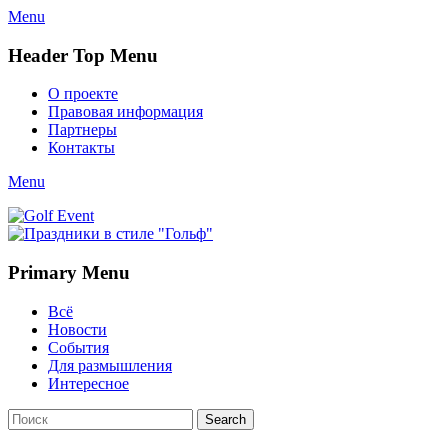
Menu
Header Top Menu
Skip
О проекте
to
Правовая информация
content
Партнеры
Контакты
Twitter
Email
YouTube
Website
Link
Menu
Golf Event
СМИ о гольфе, гольф-события, новости гольфа. Russian golf
media
Primary Menu
Skip
Всё
to
Новости
content
События
Для размышления
Интересное
Search
Search
for: