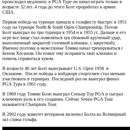
происходил медленно: в PGA Туре он начал играть только в
возрасте 32 лет. 4 года до этого Болт проработал в армии
США.
Первая победа на турнире пришла к гольфисту быстро: в 1951
году на турнире North & South Open Championship. Потом
Болт выиграл по три турнира в 1954 и в 1955 гг. Дальше в его
игре все чаще стал появляться хук (боковой крученый удар,
выполненный закрытой головкой клюшки, с закруткой).
Именно поэтому в межсезонье Томми начал тренироваться с
Беном Хоганом. Он помог ему исправить хват клюшки и
помочь справиться хуком.
В возрасте 40 лет Болт выигрывает U.S. Open 1958 в
Оклахоме. После победы а мэйджоре спортсмен стал меньше
участвовать в турнирах. Последний раз он выиграл финал
PGA Тура в 1961 году.
В 1969 году Томми Боли выиграл Сеньор Тур PGA и сыграл
ключевую роль в его создании. Сейчас Senior PGA Tour
называется Champions Tour.
В 2002 году комитет ветеранов включил Болта во Всемирный
зал славы гольфа.