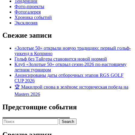
Тенденции
Фото-проекты
Фотогалерея
Хроника событий
Эксклюзив
Свежие записи
«Золотые 50» открыли новую традицию: первый гольф-
уикенд в Коприно
Гольф без Тайгера становится новой нормой
Клуб «Золотые 50» открыл сезон-2026 по-настоящему
летним турниром
Анонсированы даты отборочных этапов RGS GOLF
CUP 2026
🏆 Макилрой снова в зелёном: историческая победа на
Masters 2026
Предстоящие события
Search
for:
Свежие записи