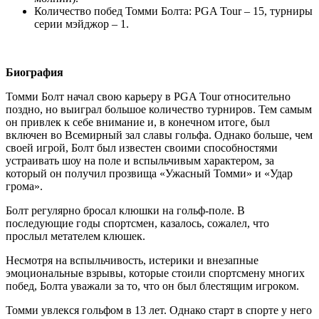
Количество побед Томми Болта: PGA Tour – 15, турниры
серии мэйджор – 1.
Биография
Томми Болт начал свою карьеру в PGA Tour относительно
поздно, но выиграл большое количество турниров. Тем самым
он привлек к себе внимание и, в конечном итоге, был
включен во Всемирный зал славы гольфа. Однако больше, чем
своей игрой, Болт был известен своими способностями
устраивать шоу на поле и вспыльчивым характером, за
который он получил прозвища «Ужасный Томми» и «Удар
грома».
Болт регулярно бросал клюшки на гольф-поле. В
последующие годы спортсмен, казалось, сожалел, что
прослыл метателем клюшек.
Несмотря на вспыльчивость, истерики и внезапные
эмоциональные взрывы, которые стоили спортсмену многих
побед, Болта уважали за то, что он был блестящим игроком.
Томми увлекся гольфом в 13 лет. Однако старт в спорте у него