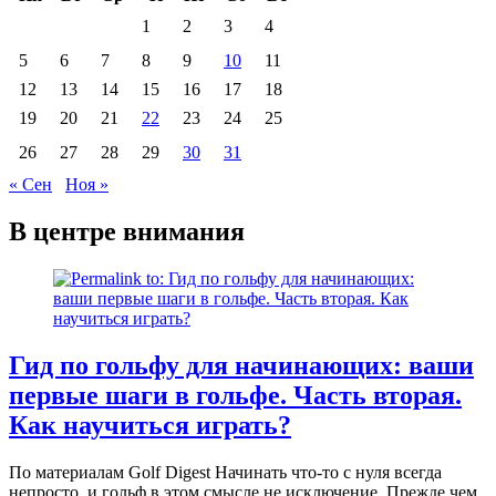
1
2
3
4
5
6
7
8
9
10
11
12
13
14
15
16
17
18
19
20
21
22
23
24
25
26
27
28
29
30
31
« Сен
Ноя »
В центре внимания
Гид по гольфу для начинающих: ваши
первые шаги в гольфе. Часть вторая.
Как научиться играть?
По материалам Golf Digest Начинать что-то с нуля всегда
непросто, и гольф в этом смысле не исключение. Прежде чем