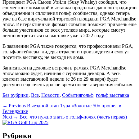
Президент PGA Сьюзи Уэйли (Suzy Whaley) сообщил, что
совместно с командой выставки продолжат давнюю традицию
объединения и сплочения гольф-сообщества, однако теперь
уже на базе виртуальной торговой площадки PGA Merchandise
Show. Интерактивный формат события поможет привлечь еще
больше участников со всех уголков мира, которые смогут
лично встретиться на выставке уже в 2022 году.
В заявлении PGA также говорится, что профессионалы PGA,
гольф-ритейлеры, лидеры отрасли и производители смогут
посетить выставку, не выходя из дома.
Записаться на деловые встречи в рамках PGA Merchandise
Show можно будет, начиная с середины декабря. А весь
контент выставочной недели (с 26 по 29 января) будет
доступен еще очень долгое время после завершения события.
Без рубрики
,
Все
,
Новости
,
События
гольф
,
гольф выставка
← Previous
Выездной этап Тура «Золотые 50» прошел в
Геленджике
Next →
Все, что нужно знать о гольф-полях (часть первая)
Рубрики