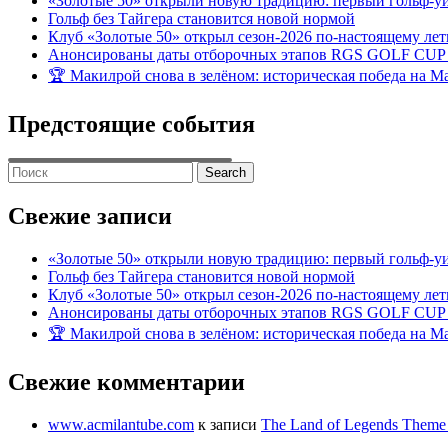
«Золотые 50» открыли новую традицию: первый гольф-у
Гольф без Тайгера становится новой нормой
Клуб «Золотые 50» открыл сезон-2026 по-настоящему ле
Анонсированы даты отборочных этапов RGS GOLF CUP
🏆 Макилрой снова в зелёном: историческая победа на Ma
Предстоящие события
Search
for:
Свежие записи
«Золотые 50» открыли новую традицию: первый гольф-у
Гольф без Тайгера становится новой нормой
Клуб «Золотые 50» открыл сезон-2026 по-настоящему ле
Анонсированы даты отборочных этапов RGS GOLF CUP
🏆 Макилрой снова в зелёном: историческая победа на Ma
Свежие комментарии
www.acmilantube.com
к записи
The Land of Legends Theme