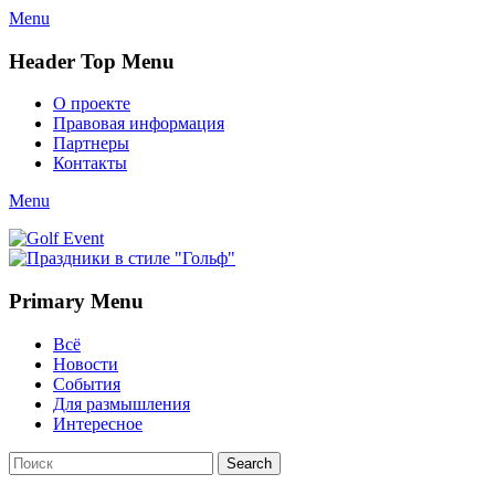
Menu
Header Top Menu
Skip
О проекте
to
Правовая информация
content
Партнеры
Контакты
Twitter
Email
YouTube
Website
Link
Menu
Golf Event
СМИ о гольфе, гольф-события, новости гольфа. Russian golf med
Primary Menu
Skip
Всё
to
Новости
content
События
Для размышления
Интересное
Search
Search
for: