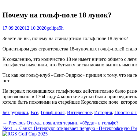
Почему на гольф-поле 18 лунок?
Posted
Author
17.09.2020
12.10.2020
golfpa5h
on
Знаете ли вы, почему на стандартном гольф-поле 18 лунок?
Ориентиром для строительства 18-луночных гольф-полей стало 
К сожалению, это количество 18 не имеет ничего общего с леген
гольфисты выяснили, что бутылку виски можно выпить именно 
Так как же гольф-клуб «Сент-Эндрюс» пришел к тому, что на п
нет.
На первых появившихся гольф-полях действительно было разно
произвольно: в 1764 году 4 короткие лунки были присоединены
хотели быть похожими на старейшее Королевское поле, которое
Categories
Без рубрики
,
Все
,
Гольф-поля
,
Интересное
,
История
,
Просто о 
Навигация
Previous
← Previous
Откуда появился термин «бёрди» в гольфе?
Next
post:
Next →
Санкт-Петербург открывает первую «Петергофскую Гол
по
post: