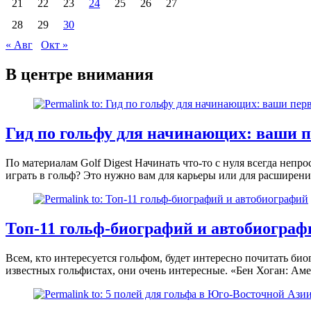
21
22
23
24
25
26
27
28
29
30
« Авг
Окт »
В центре внимания
Гид по гольфу для начинающих: ваши п
По материалам Golf Digest Начинать что-то с нуля всегда непр
играть в гольф? Это нужно вам для карьеры или для расширен
Топ-11 гольф-биографий и автобиограф
Всем, кто интересуется гольфом, будет интересно почитать би
известных гольфистах, они очень интересные. «Бен Хоган: Аме