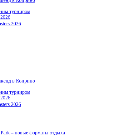
икенд в Коприно
тним турниром
 2026
sters 2026
икенд в Коприно
тним турниром
 2026
sters 2026
 Park – новые форматы отдыха