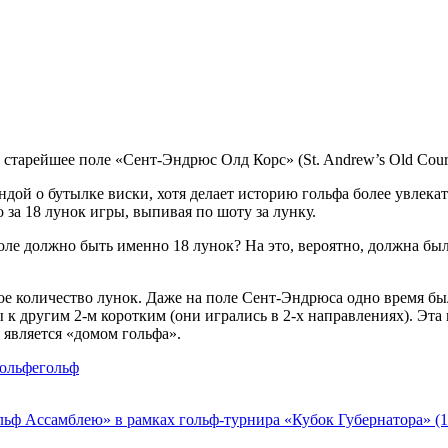
старейшее поле «Сент-Эндрюс Олд Корс» (St. Andrew’s Old Cour
дой о бутылке виски, хотя делает историю гольфа более увлекател
за 18 лунок игры, выпивая по шоту за лунку.
оле должно быть именно 18 лунок? На это, вероятно, должна был
е количество лунок. Даже на поле Сент-Эндрюса одно время бы
 к другим 2-м коротким (они игрались в 2-х направлениях). Эта
 является «домом гольфа».
Tags
гольфе
гольф
ьф Ассамблею» в рамках гольф-турнира «Кубок Губернатора» (1