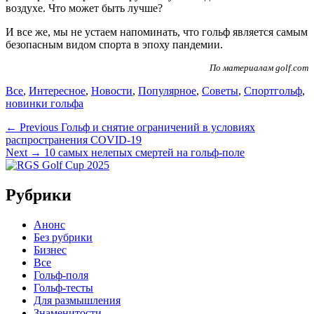
воздухе. Что может быть лучше?
И все же, мы не устаем напоминать, что гольф является самым
безопасным видом спорта в эпоху пандемии.
По материалам
golf.com
Categories
Tags
Все
,
Интересное
,
Новости
,
Популярное
,
Советы
,
Спорт
гольф
,
новинки гольфа
Навигация
Previous
← Previous
Гольф и снятие ограничений в условиях
post:
распространения СОVID-19
по
Next
Next →
10 самых нелепых смертей на гольф-поле
записям
post:
Рубрики
Анонс
Без рубрики
Бизнес
Все
Гольф-поля
Гольф-тесты
Для размышления
Знаменитости