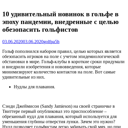
10 удивительный новинок в гольфе в
эпоху пандемии, внедренные с целью
обезопасить гольфистов
Posted
Author
03.06.2020
03.06.2020
golfpa5h
on
Гольф пополнился набором правил, целью которых является
обезопасить игроков на поле с учетом эпидемиологической
обстановки в мире. Гольф-клубы в короткие сроки придумали
и внедрили изобретения и нововведения, которые
минимизируют количество контактов на поле. Вот самые
удивительные из них.
Нудлы для плавания.
Сэнди Джеймисон (Sandy Jamieson) на своей страничке в
Твиттере первый опубликовал это приспособление –
обрезанный нудл для плавания, который используется для
уменьшения глубины отверстия лунки. Зачем это нужно?
Нудл позволяет гольфистам легко забивать свой мяч, но при