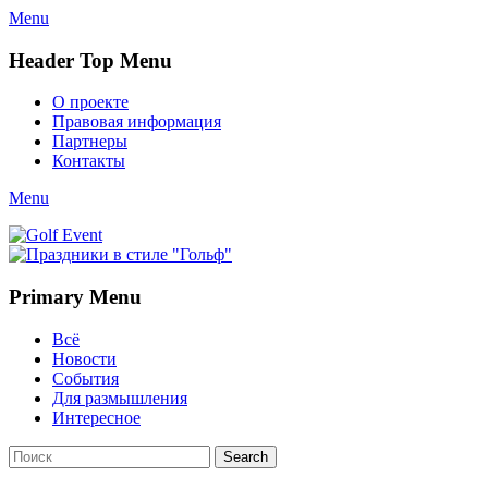
Menu
Header Top Menu
Skip
О проекте
to
Правовая информация
content
Партнеры
Контакты
Twitter
Email
YouTube
Website
Link
Menu
Golf Event
СМИ о гольфе, гольф-события, новости гольфа. Russian golf
media
Primary Menu
Skip
Всё
to
Новости
content
События
Для размышления
Интересное
Search
Search
for: