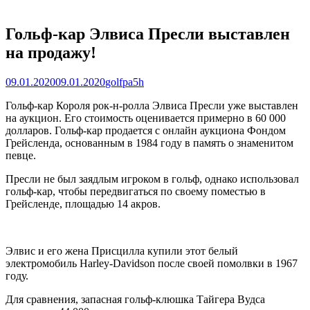
Гольф-кар Элвиса Пресли выставлен
на продажу!
Posted
Author
09.01.2020
09.01.2020
golfpa5h
on
Гольф-кар Короля рок-н-ролла Элвиса Пресли уже выставлен
на аукцион. Его стоимость оценивается примерно в 60 000
долларов. Гольф-кар продается с онлайн аукциона Фондом
Грейсленда, основанным в 1984 году в память о знаменитом
певце.
Пресли не был заядлым игроком в гольф, однако использовал
гольф-кар, чтобы передвигаться по своему поместью в
Грейсленде, площадью 14 акров.
Элвис и его жена Присцилла купили этот белый
электромобиль Harley-Davidson после своей помолвки в 1967
году.
Для сравнения, запасная гольф-клюшка Тайгера Вудса