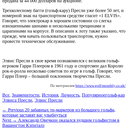
продана за 44 000 долларов на аукционе.
Трехколесному багги (гольф-кару) Пресли уже более 50 лет, и
номерной знак на транспортном средстве гласит «1 ELVIS».
Говорят, что электрокар в хорошем состоянии со слегка
изношенными шинами и несколькими трещинами и
царапинами на корпусе. В описании к лоту также указано, что
прежде, чем начать пользоваться транспортом, нужно
провести техническое обслуживание.
Элвис Пресли в свое время познакомился с великим гольф-
игроком Гарри Плеером в 1961 году и спортсмен дал Королю
рок-н-ролла несколько советов по игре в гольф. Говорят, что
Гарри Плеер – большой поклонник творчества Пресли.
По материалам
https://www.golf-monthly.co.uk/
Categories
Tags
Все
,
Знаменитости
,
История
,
Личность
,
Популярное
гольф-кар
Элвиса Пресли
,
Элвис Пресли
Навигация
Previous
← Previous
20 забавных ти-маркеров из большого гольфа,
post:
которые заставят вас улыбнуться
по
Next
Next →
Александр Овечкин оказался худшим гольфистом в
записям
post:
Вашингтон Кэпиталз