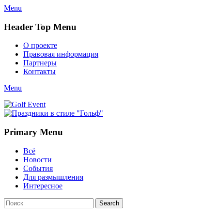
Menu
Header Top Menu
Skip
О проекте
to
Правовая информация
content
Партнеры
Контакты
Twitter
Email
YouTube
Website
Link
Menu
Golf Event
СМИ о гольфе, гольф-события, новости гольфа. Russian golf
media
Primary Menu
Skip
Всё
to
Новости
content
События
Для размышления
Интересное
Search
Search
for: