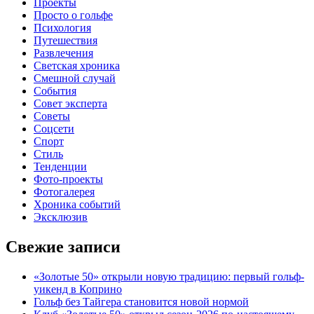
Проекты
Просто о гольфе
Психология
Путешествия
Развлечения
Светская хроника
Смешной случай
События
Совет эксперта
Советы
Соцсети
Спорт
Стиль
Тенденции
Фото-проекты
Фотогалерея
Хроника событий
Эксклюзив
Свежие записи
«Золотые 50» открыли новую традицию: первый гольф-
уикенд в Коприно
Гольф без Тайгера становится новой нормой