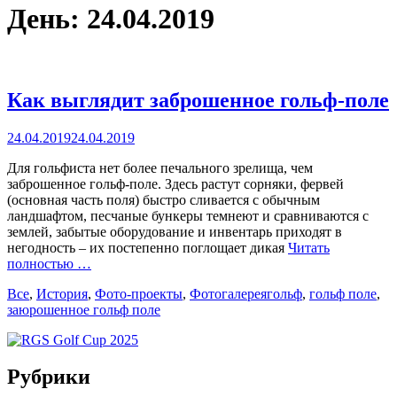
День:
24.04.2019
Как выглядит заброшенное гольф-поле
Posted
24.04.2019
24.04.2019
on
Для гольфиста нет более печального зрелища, чем
заброшенное гольф-поле. Здесь растут сорняки, фервей
(основная часть поля) быстро сливается с обычным
ландшафтом, песчаные бункеры темнеют и сравниваются с
землей, забытые оборудование и инвентарь приходят в
негодность – их постепенно поглощает дикая
Читать
полностью …
Categories
Tags
Все
,
История
,
Фото-проекты
,
Фотогалерея
гольф
,
гольф поле
,
заюрошенное гольф поле
Рубрики