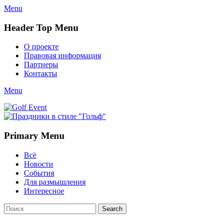
Menu
Header Top Menu
Skip
О проекте
to
Правовая информация
content
Партнеры
Контакты
Twitter
Email
YouTube
Website
Link
Menu
Golf Event
СМИ о гольфе, гольф-события, новости гольфа. Russian golf
media
Primary Menu
Skip
Всё
to
Новости
content
События
Для размышления
Интересное
Search
Search
for: