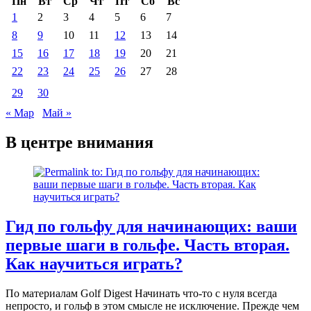
Пн
Вт
Ср
Чт
Пт
Сб
Вс
1
2
3
4
5
6
7
8
9
10
11
12
13
14
15
16
17
18
19
20
21
22
23
24
25
26
27
28
29
30
« Мар
Май »
В центре внимания
Гид по гольфу для начинающих: ваши
первые шаги в гольфе. Часть вторая.
Как научиться играть?
По материалам Golf Digest Начинать что-то с нуля всегда
непросто, и гольф в этом смысле не исключение. Прежде чем