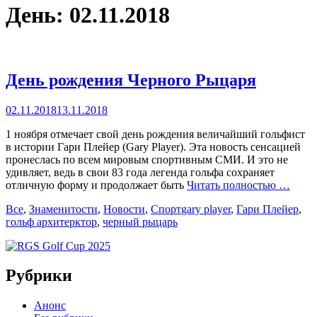
День:
02.11.2018
День рождения Черного Рыцаря
Posted
02.11.2018
13.11.2018
on
1 ноября отмечает свой день рождения величайший гольфист
в истории Гари Плейер (Gary Player). Эта новость сенсацией
пронеслась по всем мировым спортивным СМИ. И это не
удивляет, ведь в свои 83 года легенда гольфа сохраняет
отличную форму и продолжает быть
Читать полностью …
Categories
Tags
Все
,
Знаменитости
,
Новости
,
Спорт
gary player
,
Гари Плейер
,
гольф архитерктор
,
черный рыцарь
Рубрики
Анонс