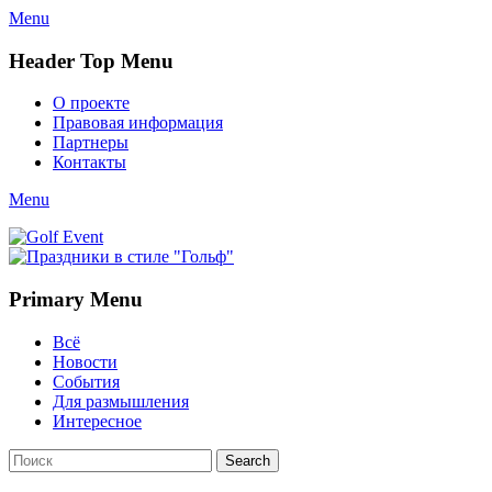
Menu
Header Top Menu
Skip
О проекте
to
Правовая информация
content
Партнеры
Контакты
Twitter
Email
YouTube
Website
Link
Menu
Golf Event
СМИ о гольфе, гольф-события, новости гольфа. Russian golf
media
Primary Menu
Skip
Всё
to
Новости
content
События
Для размышления
Интересное
Search
Search
for: