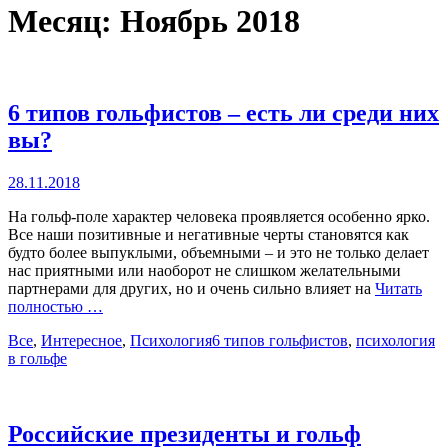
Месяц:
Ноябрь 2018
6 типов гольфистов – есть ли среди них
вы?
Posted
28.11.2018
on
На гольф-поле характер человека проявляется особенно ярко.
Все наши позитивные и негативные черты становятся как
будто более выпуклыми, объемными – и это не только делает
нас приятными или наоборот не слишком желательными
партнерами для других, но и очень сильно влияет на
Читать
полностью …
Categories
Tags
Все
,
Интересное
,
Психология
6 типов гольфистов
,
психология
в гольфе
Российские президенты и гольф