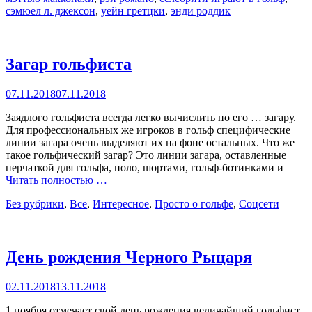
сэмюел л. джексон
,
уейн гретцки
,
энди роддик
Загар гольфиста
Posted
07.11.2018
07.11.2018
on
Заядлого гольфиста всегда легко вычислить по его … загару.
Для профессиональных же игроков в гольф специфические
линии загара очень выделяют их на фоне остальных. Что же
такое гольфический загар? Это линии загара, оставленные
перчаткой для гольфа, поло, шортами, гольф-ботинками и
Читать полностью …
Categories
Без рубрики
,
Все
,
Интересное
,
Просто о гольфе
,
Соцсети
День рождения Черного Рыцаря
Posted
02.11.2018
13.11.2018
on
1 ноября отмечает свой день рождения величайший гольфист