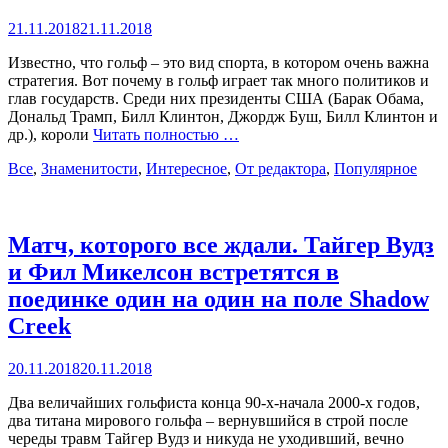
Posted
21.11.2018
21.11.2018
on
Известно, что гольф – это вид спорта, в котором очень важна
стратегия. Вот почему в гольф играет так много политиков и
глав государств. Среди них президенты США (Барак Обама,
Дональд Трамп, Билл Клинтон, Джордж Буш, Билл Клинтон и
др.), короли
Читать полностью …
Categories
Все
,
Знаменитости
,
Интересное
,
От редактора
,
Популярное
Матч, которого все ждали. Тайгер Вудз
и Фил Микелсон встретятся в
поединке один на один на поле Shadow
Creek
Posted
20.11.2018
20.11.2018
on
Два величайших гольфиста конца 90-х-начала 2000-х годов,
два титана мирового гольфа – вернувшийся в строй после
череды травм Тайгер Вудз и никуда не уходивший, вечно