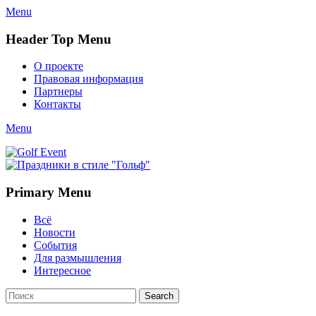
Menu
Header Top Menu
Skip
О проекте
to
Правовая информация
content
Партнеры
Контакты
Twitter
Email
YouTube
Website
Link
Menu
Golf Event
СМИ о гольфе, гольф-события, новости гольфа. Russian golf
media
Primary Menu
Skip
Всё
to
Новости
content
События
Для размышления
Интересное
Search
Search
for: