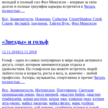
молодой и полный сил Фил Микелсон – впервые за свои
долгие и полные триумфов карьеры встретятся в
Читать
полностью …
Categories
Tags
Все
,
Знаменитости
,
Новинки
,
События
,
Спорт
Shadow Creek
Course
,
the match
,
поединок
,
Тайгер Вудс
,
Фил Микелсон
«Звезды» и гольф
Posted
12.11.2018
12.11.2018
on
Гольф – один из самых популярных в мире видов активного
досуга, спорт, которым занимаются ради отдыха и
удовольствия. На гольф-поле вы можете встретить людей
любого пола и возраста, роста и веса, и, конечно – любой
профессии. Актеры, музыканты, спортсмены и прочие
Читать
полностью …
Categories
Все
,
Знаменитости
,
Интересное
,
Популярное
,
Светская
Tags
хроника
адам левин
,
билл мюррей
,
джастин бибер
,
джастин
тимберлейк
,
кевин костнер
,
кенни джи
,
кэмерон диаз
,
кэтрин
зета-джонс
,
майкл джордан
,
майкл фелпс
,
марк уолберг
,
мэттью макконахи
,
рэй романо
,
селебрити играют в гольф
,