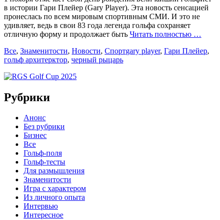
в истории Гари Плейер (Gary Player). Эта новость сенсацией
пронеслась по всем мировым спортивным СМИ. И это не
удивляет, ведь в свои 83 года легенда гольфа сохраняет
отличную форму и продолжает быть
Читать полностью …
Categories
Tags
Все
,
Знаменитости
,
Новости
,
Спорт
gary player
,
Гари Плейер
,
гольф архитерктор
,
черный рыцарь
Рубрики
Анонс
Без рубрики
Бизнес
Все
Гольф-поля
Гольф-тесты
Для размышления
Знаменитости
Игра с характером
Из личного опыта
Интервью
Интересное