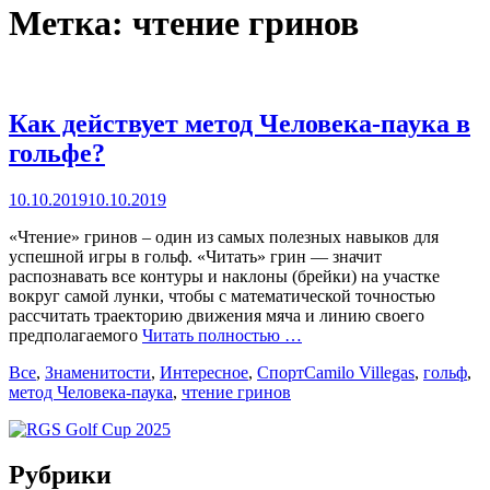
Метка:
чтение гринов
Как действует метод Человека-паука в
гольфе?
Posted
10.10.2019
10.10.2019
on
«Чтение» гринов – один из самых полезных навыков для
успешной игры в гольф. «Читать» грин — значит
распознавать все контуры и наклоны (брейки) на участке
вокруг самой лунки, чтобы с математической точностью
рассчитать траекторию движения мяча и линию своего
предполагаемого
Читать полностью …
Categories
Tags
Все
,
Знаменитости
,
Интересное
,
Спорт
Camilo Villegas
,
гольф
,
метод Человека-паука
,
чтение гринов
Рубрики