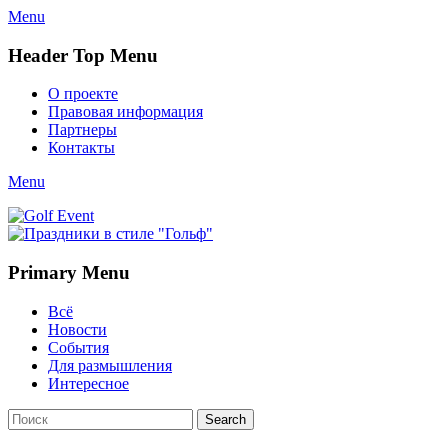
Menu
Header Top Menu
Skip
О проекте
to
Правовая информация
content
Партнеры
Контакты
Twitter
Email
YouTube
Website
Link
Menu
Golf Event
СМИ о гольфе, гольф-события, новости гольфа. Russian golf
media
Primary Menu
Skip
Всё
to
Новости
content
События
Для размышления
Интересное
Search
Search
for: