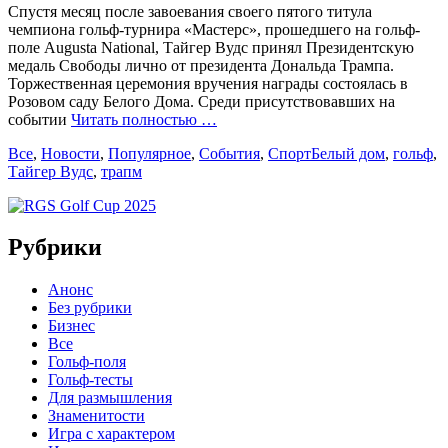
Спустя месяц после завоевания своего пятого титула
чемпиона гольф-турнира «Мастерс», прошедшего на гольф-
поле Augusta National, Тайгер Вудс принял Президентскую
медаль Свободы лично от президента Дональда Трампа.
Торжественная церемония вручения награды состоялась в
Розовом саду Белого Дома. Среди присутствовавших на
событии
Читать полностью …
Categories
Tags
Все
,
Новости
,
Популярное
,
События
,
Спорт
Белый дом
,
гольф
,
Тайгер Вудс
,
трапм
Рубрики
Анонс
Без рубрики
Бизнес
Все
Гольф-поля
Гольф-тесты
Для размышления
Знаменитости
Игра с характером