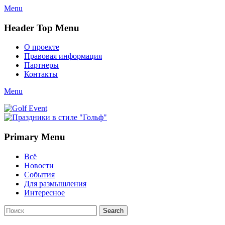
Menu
Header Top Menu
Skip
О проекте
to
Правовая информация
content
Партнеры
Контакты
Twitter
Email
YouTube
Website
Link
Menu
Golf Event
СМИ о гольфе, гольф-события, новости гольфа. Russian golf
media
Primary Menu
Skip
Всё
to
Новости
content
События
Для размышления
Интересное
Search
Search
for: