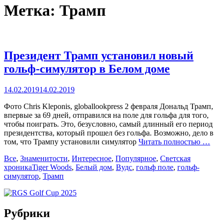
Метка:
Трамп
Президент Трамп установил новый
гольф-симулятор в Белом доме
Posted
14.02.2019
14.02.2019
on
Фото Chris Kleponis, globallookpress 2 февраля Дональд Трамп,
впервые за 69 дней, отправился на поле для гольфа для того,
чтобы поиграть. Это, безусловно, самый длинный его период
президентства, который прошел без гольфа. Возможно, дело в
том, что Трампу установили симулятор
Читать полностью …
Categories
Все
,
Знаменитости
,
Интересное
,
Популярное
,
Светская
Tags
хроника
Tiger Woods
,
Белый дом
,
Вудс
,
гольф поле
,
гольф-
симулятор
,
Трамп
Рубрики