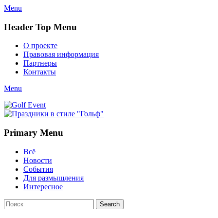
Menu
Header Top Menu
Skip
О проекте
to
Правовая информация
content
Партнеры
Контакты
Twitter
Email
YouTube
Website
Link
Menu
Golf Event
СМИ о гольфе, гольф-события, новости гольфа. Russian golf
media
Primary Menu
Skip
Всё
to
Новости
content
События
Для размышления
Интересное
Search
Search
for: