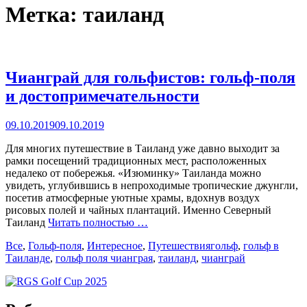
Метка:
таиланд
Чианграй для гольфистов: гольф-поля
и достопримечательности
Posted
09.10.2019
09.10.2019
on
Для многих путешествие в Таиланд уже давно выходит за
рамки посещений традиционных мест, расположенных
недалеко от побережья. «Изюминку» Таиланда можно
увидеть, углубившись в непроходимые тропические джунгли,
посетив атмосферные уютные храмы, вдохнув воздух
рисовых полей и чайных плантаций. Именно Северный
Таиланд
Читать полностью …
Categories
Tags
Все
,
Гольф-поля
,
Интересное
,
Путешествия
гольф
,
гольф в
Таиланде
,
гольф поля чианграя
,
таиланд
,
чианграй