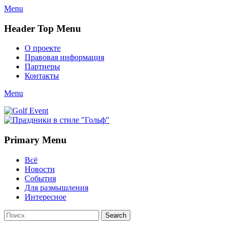
Menu
Header Top Menu
Skip
О проекте
to
Правовая информация
content
Партнеры
Контакты
Twitter
Email
YouTube
Website
Link
Menu
Golf Event
СМИ о гольфе, гольф-события, новости гольфа. Russian golf
media
Primary Menu
Skip
Всё
to
Новости
content
События
Для размышления
Интересное
Search
Search
for: