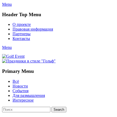
Menu
Header Top Menu
Skip
О проекте
to
Правовая информация
content
Партнеры
Контакты
Twitter
Email
YouTube
Website
Link
Menu
Golf Event
СМИ о гольфе, гольф-события, новости гольфа. Russian golf
media
Primary Menu
Skip
Всё
to
Новости
content
События
Для размышления
Интересное
Search
Search
for: