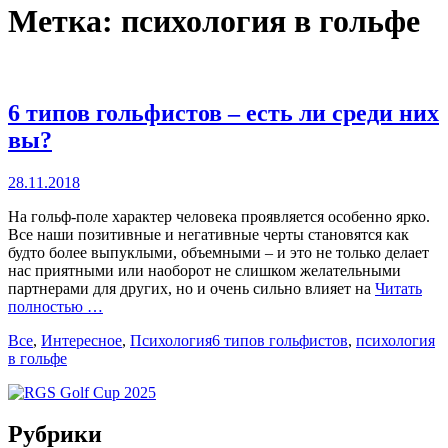
Метка:
психология в гольфе
6 типов гольфистов – есть ли среди них
вы?
Posted
28.11.2018
on
На гольф-поле характер человека проявляется особенно ярко.
Все наши позитивные и негативные черты становятся как
будто более выпуклыми, объемными – и это не только делает
нас приятными или наоборот не слишком желательными
партнерами для других, но и очень сильно влияет на
Читать
полностью …
Categories
Tags
Все
,
Интересное
,
Психология
6 типов гольфистов
,
психология
в гольфе
Рубрики