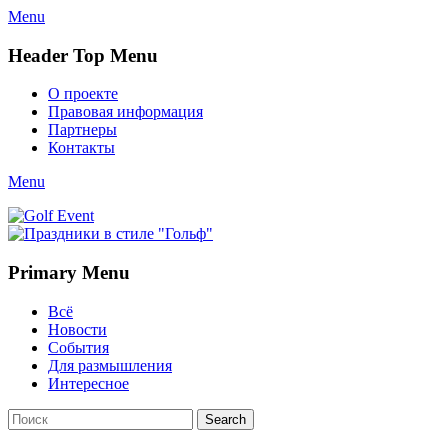
Menu
Header Top Menu
Skip
О проекте
to
Правовая информация
content
Партнеры
Контакты
Twitter
Email
YouTube
Website
Link
Menu
Golf Event
СМИ о гольфе, гольф-события, новости гольфа. Russian golf
media
Primary Menu
Skip
Всё
to
Новости
content
События
Для размышления
Интересное
Search
Search
for: