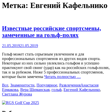
Метка:
Евгений Кафельнико
Известные российские спортсмены,
замеченные на гольф-полях
Posted
21.05.2019
21.05.2019
on
Гольф может стать серьезным увлечением и для
профессиональных спортсменов из других видов спорта.
Некоторые из них сильно увлеклись гольфом и успешно
практикуют свой свинг (удар) как на российских гольф-полях,
так и за рубежом. Ниже 5 профессиональных спортсменов,
которые были замечены
Читать полностью …
Categories
Tags
Все
,
Знаменитости
,
Популярное
,
Развлечения
Анастасия
Ермакова
,
Вера Шиманская
,
гольф
,
Евгений Кафельнико
,
Светлана Журова