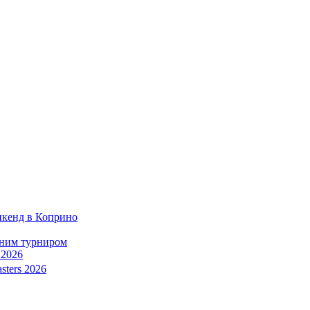
икенд в Коприно
тним турниром
 2026
sters 2026