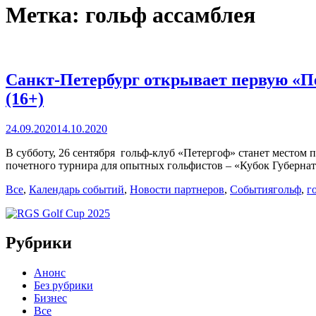
Метка:
гольф ассамблея
Санкт-Петербург открывает первую «П
(16+)
Posted
24.09.2020
14.10.2020
on
В субботу, 26 сентября гольф-клуб «Петергоф» станет местом 
почетного турнира для опытных гольфистов – «Кубок Губернат
Categories
Tags
Все
,
Календарь событий
,
Новости партнеров
,
События
гольф
,
г
Рубрики
Анонс
Без рубрики
Бизнес
Все