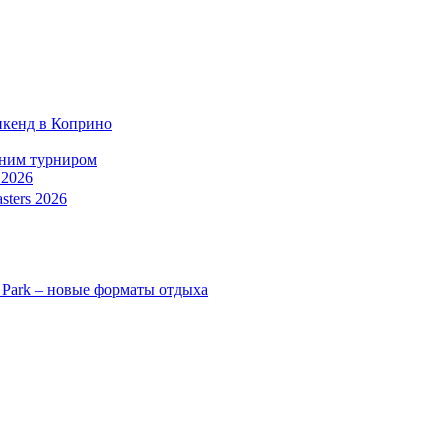
икенд в Коприно
тним турниром
 2026
sters 2026
 Park – новые форматы отдыха