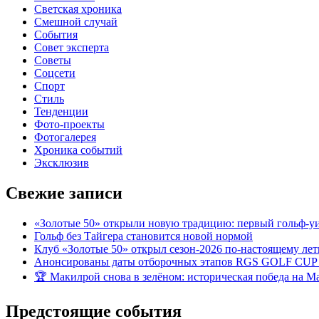
Светская хроника
Смешной случай
События
Совет эксперта
Советы
Соцсети
Спорт
Стиль
Тенденции
Фото-проекты
Фотогалерея
Хроника событий
Эксклюзив
Свежие записи
«Золотые 50» открыли новую традицию: первый гольф-у
Гольф без Тайгера становится новой нормой
Клуб «Золотые 50» открыл сезон-2026 по-настоящему ле
Анонсированы даты отборочных этапов RGS GOLF CUP
🏆 Макилрой снова в зелёном: историческая победа на Ma
Предстоящие события