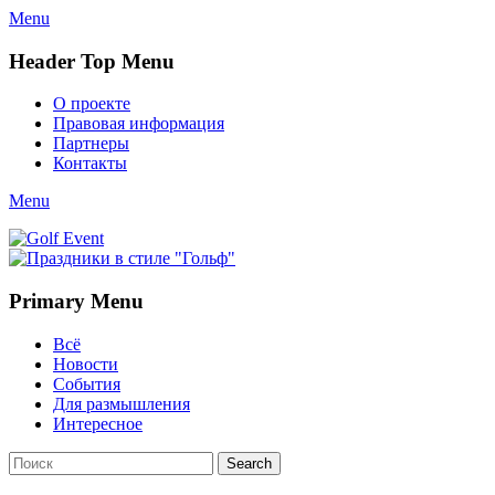
Menu
Header Top Menu
Skip
О проекте
to
Правовая информация
content
Партнеры
Контакты
Twitter
Email
YouTube
Website
Link
Menu
Golf Event
СМИ о гольфе, гольф-события, новости гольфа. Russian golf med
Primary Menu
Skip
Всё
to
Новости
content
События
Для размышления
Интересное
Search
Search
for: