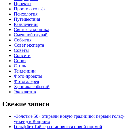
Проекты
Просто о гольфе
Психология
Путешествия
Развлечения
Светская хроника
Смешной случай
События
Совет эксперта
Советы
Соцсети
Спорт
Стиль
Тенденции
Фото-проекты
Фотогалерея
Хроника событий
Эксклюзив
Свежие записи
«Золотые 50» открыли новую традицию: первый гольф-
уикенд в Коприно
Гольф без Тайгера становится новой нормой