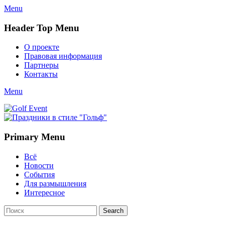
Menu
Header Top Menu
Skip
О проекте
to
Правовая информация
content
Партнеры
Контакты
Twitter
Email
YouTube
Website
Link
Menu
Golf Event
СМИ о гольфе, гольф-события, новости гольфа. Russian golf
media
Primary Menu
Skip
Всё
to
Новости
content
События
Для размышления
Интересное
Search
Search
for: