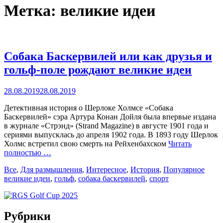
Метка:
великие идеи
Собака Баскервилей или как друзья и
гольф-поле рождают великие идеи
Posted
28.08.2019
28.08.2019
on
Детективная история о Шерлоке Холмсе «Собака
Баскервилей» сэра Артура Конан Дойля была впервые издана
в журнале «Стрэнд» (Strand Magazine) в августе 1901 года и
сериями выпусклась до апреля 1902 года. В 1893 году Шерлок
Холмс встретил свою смерть на Рейхенбахском
Читать
полностью …
Categories
Tags
Все
,
Для размышления
,
Интересное
,
История
,
Популярное
великие идеи
,
гольф
,
собака баскервилей
,
спорт
Рубрики