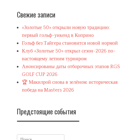
s
,
Свежие записи
Б
е
«Золотые 50» открыли новую традицию:
л
ы
первый гольф-уикенд в Коприно
й
Гольф без Тайгера становится новой нормой
д
Клуб «Золотые 50» открыл сезон-2026 по-
о
м
настоящему летним турниром
,
Анонсированы даты отборочных этапов RGS
В
GOLF CUP 2026
у
д
🏆 Макилрой снова в зелёном: историческая
с
победа на Masters 2026
,
г
о
Предстоящие события
л
ь
ф
п
о
Search