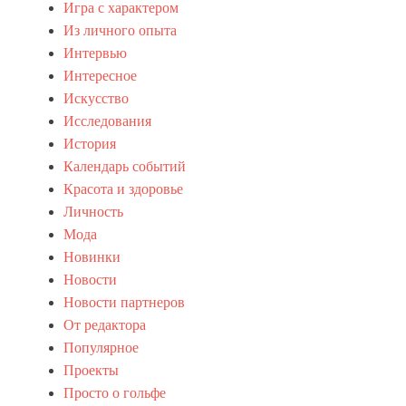
Игра с характером
т
И
Tags
Из личного опыта
н
Б
т
Интервью
е
е
Интересное
л
р
Искусство
ы
е
й
с
Исследования
д
н
История
о
о
Календарь событий
м
е
,
,
Красота и здоровье
г
П
Личность
о
о
Мода
л
п
ь
у
Новинки
ф
л
Новости
,
я
Новости партнеров
Т
р
а
н
От редактора
й
о
Популярное
г
е
Проекты
е
,
р
Просто о гольфе
С