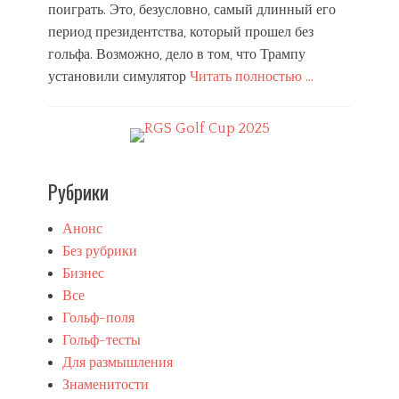
,
поиграть. Это, безусловно, самый длинный его
П
период президентства, который прошел без
о
гольфа. Возможно, дело в том, что Трампу
п
у
установили симулятор
Читать полностью …
л
Categories
я
р
В
н
с
о
е
е
,
Рубрики
,
З
С
н
о
а
Анонс
б
м
Без рубрики
ы
е
Бизнес
т
н
и
и
Все
я
т
Гольф-поля
,
о
Гольф-тесты
С
с
п
Для размышления
т
о
и
Знаменитости
р
,