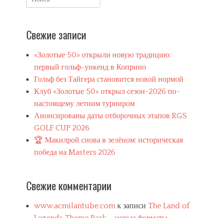
л
for:
е
,
г
Свежие записи
о
л
«Золотые 50» открыли новую традицию:
ь
ф
первый гольф-уикенд в Коприно
-
Гольф без Тайгера становится новой нормой
с
Клуб «Золотые 50» открыл сезон-2026 по-
и
настоящему летним турниром
м
у
Анонсированы даты отборочных этапов RGS
л
GOLF CUP 2026
я
🏆 Макилрой снова в зелёном: историческая
т
о
победа на Masters 2026
р
,
Т
Свежие комментарии
р
а
м
www.acmilantube.com
к записи
The Land of
п