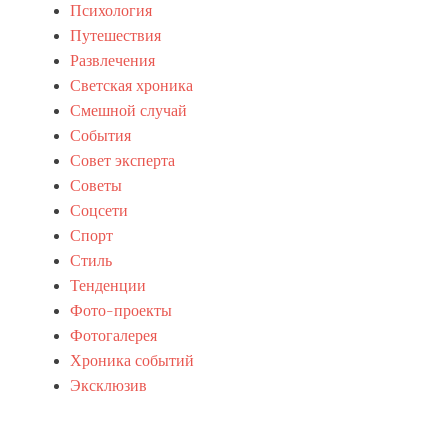
В
в
Психология
у
е
Путешествия
д
т
Развлечения
с
с
,
к
Светская хроника
т
а
Смешной случай
р
я
События
а
х
п
р
Совет эксперта
м
о
Советы
н
Соцсети
и
к
Спорт
а
Стиль
Tags
Тенденции
T
Фото-проекты
i
g
Фотогалерея
e
Хроника событий
r
Эксклюзив
W
o
o
d