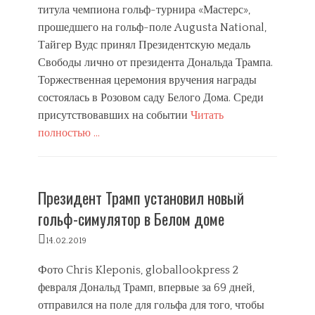
титула чемпиона гольф-турнира «Мастерс»,
прошедшего на гольф-поле Augusta National,
Тайгер Вудс принял Президентскую медаль
Свободы лично от президента Дональда Трампа.
Торжественная церемония вручения награды
состоялась в Розовом саду Белого Дома. Среди
присутствовавших на событии
Читать
полностью …
Categories
В
с
Президент Трамп установил новый
е
,
гольф-симулятор в Белом доме
Н
о
Posted
14.02.2019
в
on
о
Фото Chris Kleponis, globallookpress 2
с
февраля Дональд Трамп, впервые за 69 дней,
т
отправился на поле для гольфа для того, чтобы
и