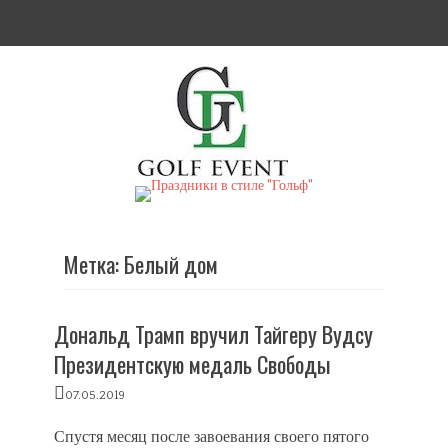
Twitter
Email
YouTube
Websit
Link
Golf Event
СМИ о гольфе, гольф-события, новости гольфа. Russian golf media
Метка:
Белый дом
Дональд Трамп вручил Тайгеру Вудсу
Президентскую медаль Свободы
Posted
07.05.2019
on
Спустя месяц после завоевания своего пятого