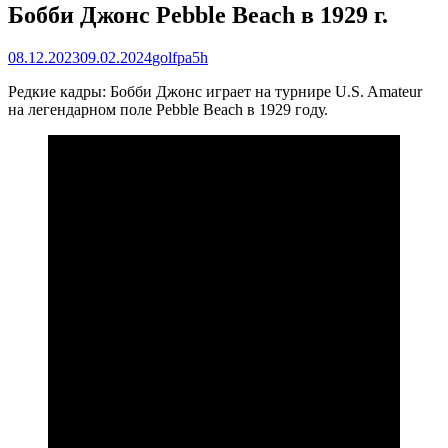
Бобби Джонс Pebble Beach в 1929 г.
Posted
Author
08.12.2023
09.02.2024
golfpa5h
on
Редкие кадры: Бобби Джонс играет на турнире U.S. Amateur
на легендарном поле Pebble Beach в 1929 году.