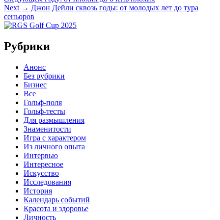
по
Next
Next →
Джон Дейли сквозь годы: от молодых лет до тура
записям
post:
сеньоров
Рубрики
Анонс
Без рубрики
Бизнес
Все
Гольф-поля
Гольф-тесты
Для размышления
Знаменитости
Игра с характером
Из личного опыта
Интервью
Интересное
Искусство
Исследования
История
Календарь событий
Красота и здоровье
Личность