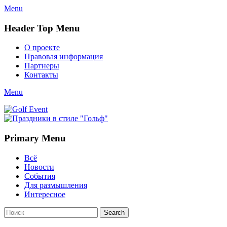
Menu
Header Top Menu
Skip
О проекте
to
Правовая информация
content
Партнеры
Контакты
Twitter
Email
YouTube
Website
Link
Menu
Golf Event
СМИ о гольфе, гольф-события, новости гольфа. Russian golf
media
Primary Menu
Skip
Всё
to
Новости
content
События
Для размышления
Интересное
Search
Search
for: