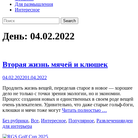
Для размышления
Интересное
Search
Search
for:
День:
04.02.2022
Вторая жизнь мячей и клюшек
Posted
04.02.2022
01.04.2022
on
Продлить жизнь вещей, переделав старое в новое — хорошее
дело не только с точки зрения экологии, но и экономии.
Процесс создания новых и единственных в своем роде вещей
очень увлекателен. Удивительно, что даже старые гольф-бэги,
клюшки и мячи тоже могут
Читать полностью …
Categories
Tags
Без рубрики
,
Все
,
Интересное
,
Популярное
,
Развлечения
идеи
для интерьера