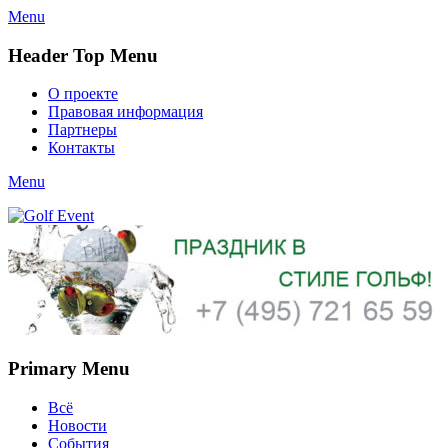
Menu
Header Top Menu
Skip
О проекте
to
Правовая информация
content
Партнеры
Контакты
Twitter
Email
YouTube
Website
Link
Menu
Golf Event
СМИ о гольфе, гольф-события, новости гольфа. Russian golf
media
Primary Menu
Skip
Всё
to
Новости
content
События