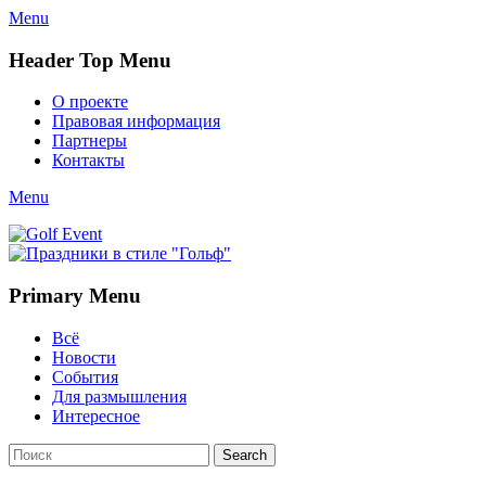
Menu
Header Top Menu
Skip
О проекте
to
Правовая информация
content
Партнеры
Контакты
Twitter
Email
YouTube
Website
Link
Menu
Golf Event
СМИ о гольфе, гольф-события, новости гольфа. Russian golf
media
Primary Menu
Skip
Всё
to
Новости
content
События
Для размышления
Интересное
Search
Search
for: