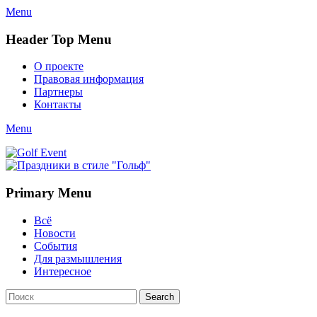
Menu
Header Top Menu
Skip
О проекте
to
Правовая информация
content
Партнеры
Контакты
Twitter
Email
YouTube
Website
Link
Menu
Golf Event
СМИ о гольфе, гольф-события, новости гольфа. Russian golf
media
Primary Menu
Skip
Всё
to
Новости
content
События
Для размышления
Интересное
Search
Search
for: